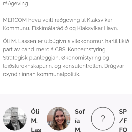
ráðgeving.
MERCOM hevu veitt ráðgeving til Klaksvíkar
Kommunu, Fiskimálaráðið og Klaksvíkar Havn.
Óli M. Lassen er útbúgivn siviløkonomur, hartil tikið
part av cand. merc á CBS: Koncernstyring,
Strategisk planleggjan, Økonomistyring og
leiðsluroknskapurin, og konsulentrollen. Drúgvar
royndir innan kommunalpolitik.
Óli
Sof
SP
M.
ía
/F
Las
M.
FO