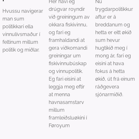
Her havi eg
Nú
drúgvar royndir
trygdarpolitikkur
Hvussu navigerar
við greiningum av
aftur er á
man sum
okkara fiskivinnu,
breddanum og
politikkari ella
og fari eg
hetta er eitt økið
vinnulívsmaður í
framhaldandi at
sum hevur
feltinum millum
gera viðkomandi
hugtikið meg í
politik og miðlar.
greiningar um
mong ár, fari eg
fiskivinnubúskap
eisini at hava
og vinnupolitik.
fokus á hetta
Eg fari eisini at
økið, út frá einum
leggja meg eftir
ráðgevera
at menna
sjónarmiðið.
havnasamstarv
millum
framleiðsluøkini í
Føroyum