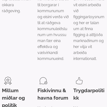
okkara
til borgarar í
vit eisini arbeiða
ráðgeving.
kommununum
við
og eisini verða við
fíggingarloysnum
til at ráðgeva
og her er talan
kommunuleiðslu
um at finna
num um hvussu
fígging á alttjóða
man fær eina
marknaðinum og
effektiva og
her vilja vit
vælvirkandi
arbeiða
kommunueind.
internationalt.
Millum
Fiskivinnu &
Trygdarpoliti
miðlar og
havna forum
kk
politik