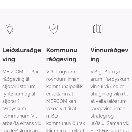
Leiðsluráðge
Kommunu
Vinnuráðgev
ving
ráðgeving
ing
MERCOM bjóðar
Við drúgvum
Við góðum 30
ráðgeving til
royndum innan
árum í føroyskum
stjórar í stórum
kommunalpolitik,
vinnulívið, so er
fyritøkum og til
er ætlanin at
áhugin og viljin til
stjórar í
MERCOM kan
at veita leiðarum
føroyskum
verða við til at
ráðgeving innan
kommunum. Vit
miðla
strategi og
arbeiða einans við
kommunuviðursk
leiðslu. Saman við
top leiðslu innan
iftir meria breitt út
SP/f Fossum fara