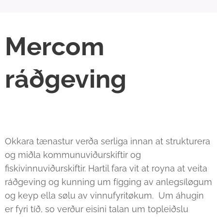
Mercom
ráðgeving
Okkara tænastur verða serliga innan at strukturera
og miðla kommunuviðurskiftir og
fiskivinnuviðurskiftir. Hartil fara vit at royna at veita
ráðgeving og kunning um fígging av anlegsíløgum
og keyp ella sølu av vinnufyritøkum. Um áhugin
er fyri tíð, so verður eisini talan um topleiðslu